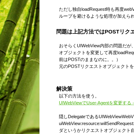
ただし独自loadRequest時も再度webView
ループを避けるような処理が加えら
問題は上記方法ではPOSTリク
おそらくUIWebView内部の問題だが、webVie
オブジェクトを変更して再度loadRequ
前はPOSTのままなのに。。）
元のPOSTリクエストオブジェクトを設
解決策
以下の方法を使う。
UIWebViewでUser-Agentを変更する
隠しDelegateであるUIWebViewWebV
uiWebView:resource:willSendRe
ダというかリクエストオブジェクト