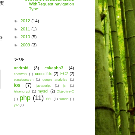
を実
WithRequest:navigation
Type:...
►
2012
(14)
►
2011
(1)
►
2010
(5)
き
►
2009
(3)
ラベル
android
(3)
cakephp3
(4)
cocos2dx
(2)
EC2
(2)
chatwork
(1)
elasticsearch
(1)
google analytics
(1)
ios
(7)
javascript
(1)
js
(1)
mysql
(2)
letsencrypt
(1)
Objective-C
php
(11)
(1)
SSL
(1)
xcode
(1)
yii2
(1)