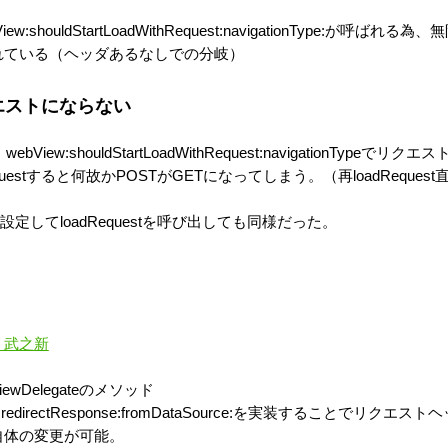
:shouldStartLoadWithRequest:navigationType:が呼ばれる為、
れている（ヘッダあるなしでの分岐）
エストにならない
w:shouldStartLoadWithRequest:navigationTypeでリクエス
estすると何故かPOSTがGETになってしまう。（再loadRequest
定してloadRequestを呼び出しても同様だった。
 - 武之新
iewDelegateのメソッド
quest:redirectResponse:fromDataSource:を実装することでリクエスト
自体の変更が可能。