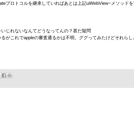
egateプロトコルを継承していればあとは上記uiWebView~メソッド
をいじれないなんてどうなってんの？甚だ疑問
るがこれでappleの審査通るかは不明。ググってみたけどそれらし