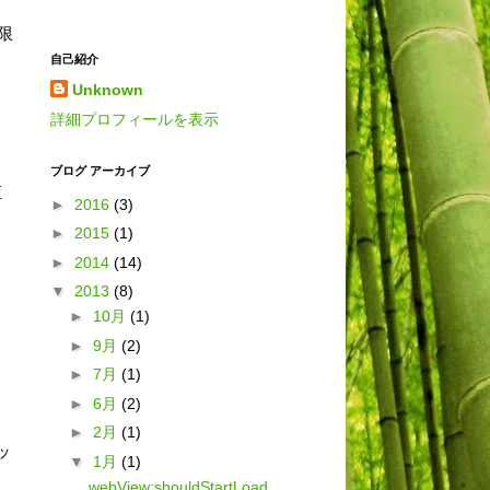
無限
自己紹介
Unknown
詳細プロフィールを表示
ト
ブログ アーカイブ
直
►
2016
(3)
►
2015
(1)
►
2014
(14)
▼
2013
(8)
►
10月
(1)
►
9月
(2)
►
7月
(1)
►
6月
(2)
►
2月
(1)
ヘッ
▼
1月
(1)
webView:shouldStartLoad